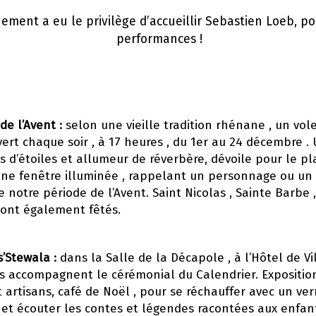
nement a eu le privilège d’accueillir Sebastien Loeb, p
performances !
de l’Avent :
selon une vieille tradition rhénane , un vol
vert chaque soir , à 17 heures , du 1er au 24 décembre 
s d’étoiles et allumeur de réverbère, dévoile pour le pla
une fenêtre illuminée , rappelant un personnage ou u
e notre période de l’Avent. Saint Nicolas , Sainte Barbe ,
sont également fêtés.
’Stewala :
dans la Salle de la Décapole , à l’Hôtel de Vil
s accompagnent le cérémonial du Calendrier. Expositio
t artisans, café de Noël , pour se réchauffer avec un ve
 et écouter les contes et légendes racontées aux enfan