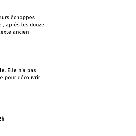
 leurs échoppes
e , après les douze
 texte ancien
e. Elle n’a pas
ite pour découvrir
2h