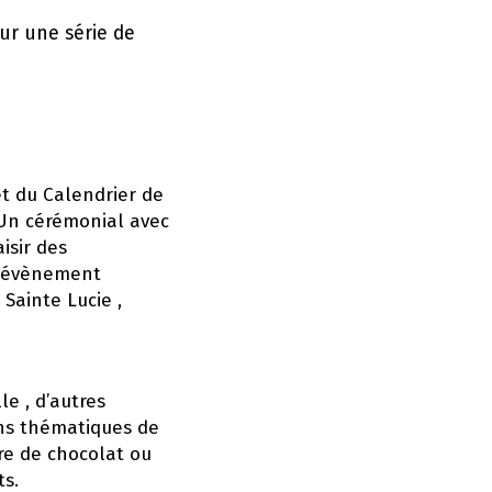
our une série de
et du Calendrier de
. Un cérémonial avec
isir des
n évènement
 Sainte Lucie ,
le , d’autres
ns thématiques de
rre de chocolat ou
ts.