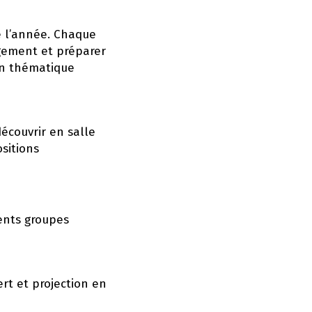
en
ligne
e l’année. Chaque
gement et préparer
Etat
on thématique
civil
Numér
découvrir en salle
utiles
sitions
March
public
ents groupes
Urban
ert et projection en