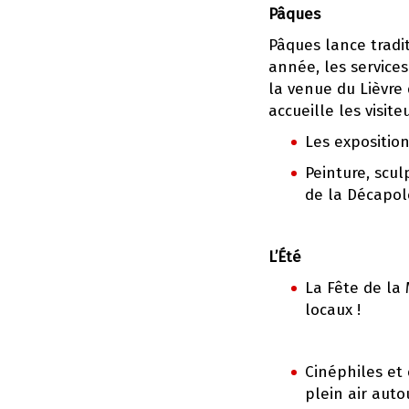
Pâques
Pâques lance tradi
année, les service
la venue du Lièvre
accueille les visi
Les expositio
Peinture, scul
de la Décapol
L’Été
La Fête de la
locaux !
Cinéphiles et 
plein air aut