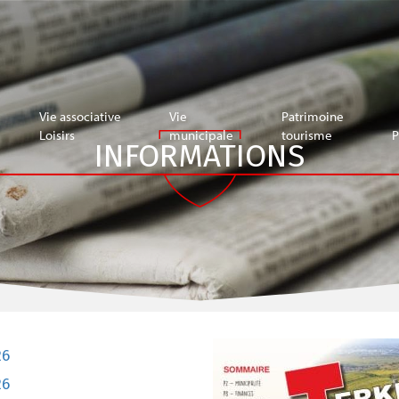
Vie associative
Vie
Patrimoine
Loisirs
municipale
tourisme
P
INFORMATIONS
26
26