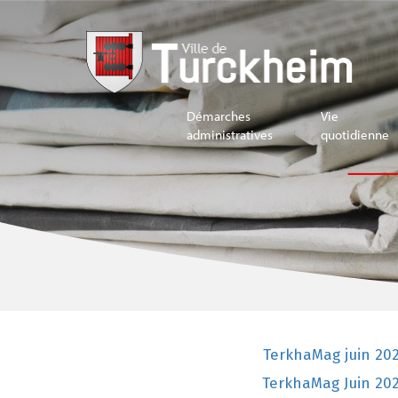
Démarches
Vie
administratives
quotidienne
TerkhaMag juin 20
TerkhaMag Juin 20